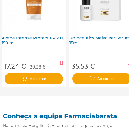
Avene Intense Protect FPS50,
Isdinceutics Melaclear Serum
150 ml
15ml.
17,24 €
35,53 €
20,28 €
Adicionar
Adicionar
AVENE SOLAR
ISDIN
Conheça a equipe Farmaciabarata
Na farmácia Bergillos C.B somos uma equipa jovem, a