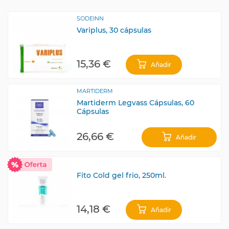
SODEINN
Variplus, 30 cápsulas
15,36 €
Añadir
MARTIDERM
Martiderm Legvass Cápsulas, 60
Cápsulas
26,66 €
Añadir
Fito Cold gel frio, 250ml.
14,18 €
Añadir