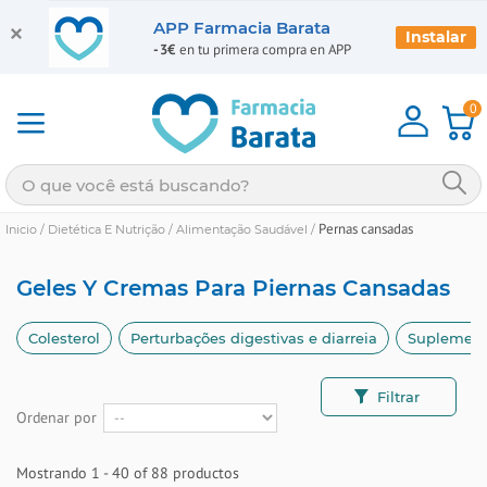
APP Farmacia Barata
Instalar
-3€
en tu primera compra en APP
0
Pernas cansadas
Inicio
/
Dietética E Nutrição
/
Alimentação Saudável
/
Geles Y Cremas Para Piernas Cansadas
Colesterol
Perturbações digestivas e diarreia
Suplemento
Filtrar
Ordenar por
Mostrando 1 - 40 of 88 productos