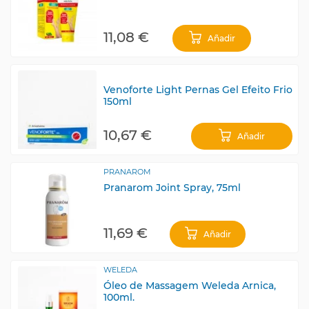
11,08 €
Añadir
Venoforte Light Pernas Gel Efeito Frio
150ml
10,67 €
Añadir
PRANAROM
Pranarom Joint Spray, 75ml
11,69 €
Añadir
WELEDA
Óleo de Massagem Weleda Arnica,
100ml.