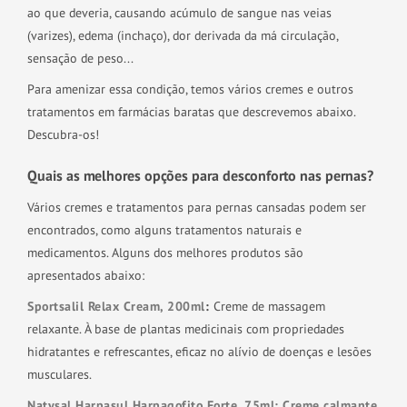
ao que deveria, causando acúmulo de sangue nas veias
(varizes), edema (inchaço), dor derivada da má circulação,
sensação de peso...
Para amenizar essa condição, temos vários cremes e outros
tratamentos em farmácias baratas que descrevemos abaixo.
Descubra-os!
Quais as melhores opções para desconforto nas pernas?
Vários cremes e tratamentos para pernas cansadas podem ser
encontrados, como alguns tratamentos naturais e
medicamentos. Alguns dos melhores produtos são
apresentados abaixo:
Sportsalil Relax Cream, 200ml
:
Creme de massagem
relaxante. À base de plantas medicinais com propriedades
hidratantes e refrescantes, eficaz no alívio de doenças e lesões
musculares.
Natysal Harpasul Harpagofito Forte, 75ml: Creme calmante