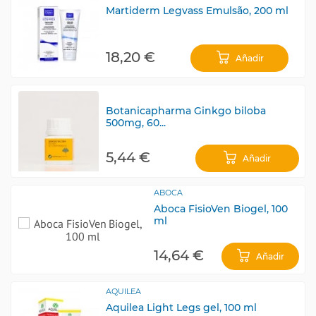
Martiderm Legvass Emulsão, 200 ml
18,20 €
Añadir
Botanicapharma Ginkgo biloba
500mg, 60...
5,44 €
Añadir
ABOCA
Aboca FisioVen Biogel, 100
ml
14,64 €
Añadir
AQUILEA
Aquilea Light Legs gel, 100 ml