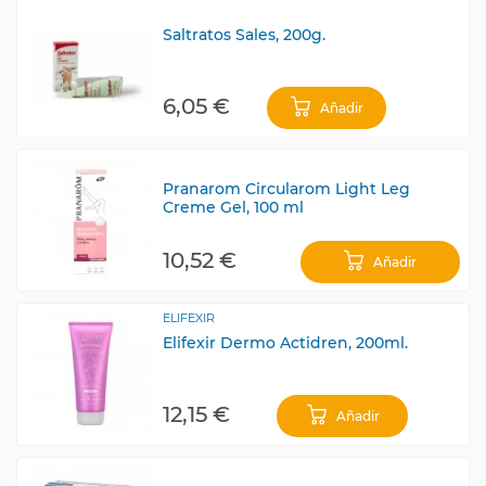
Saltratos Sales, 200g.
6,05 €
Añadir
Pranarom Circularom Light Leg
Creme Gel, 100 ml
10,52 €
Añadir
ELIFEXIR
Elifexir Dermo Actidren, 200ml.
12,15 €
Añadir