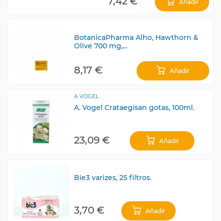
7,42 €
Añadir
BotanicaPharma Alho, Hawthorn &
Olive 700 mg,...
8,17 €
Añadir
A VOGEL
A. Vogel Crataegisan gotas, 100ml.
23,09 €
Añadir
Bie3 varizes, 25 filtros.
3,70 €
Añadir