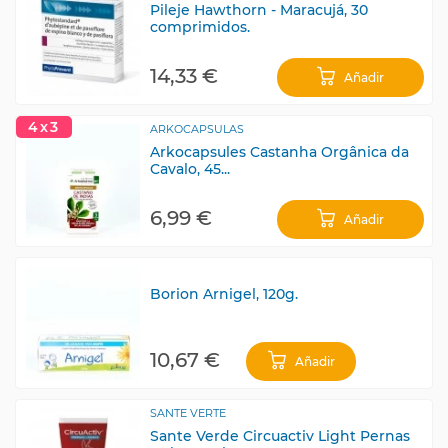
Pileje Hawthorn - Maracujá, 30
comprimidos.
14,33 €
Añadir
4x3
ARKOCAPSULAS
Arkocapsules Castanha Orgânica da
Cavalo, 45...
6,99 €
Añadir
Borion Arnigel, 120g.
10,67 €
Añadir
SANTE VERTE
Sante Verde Circuactiv Light Pernas