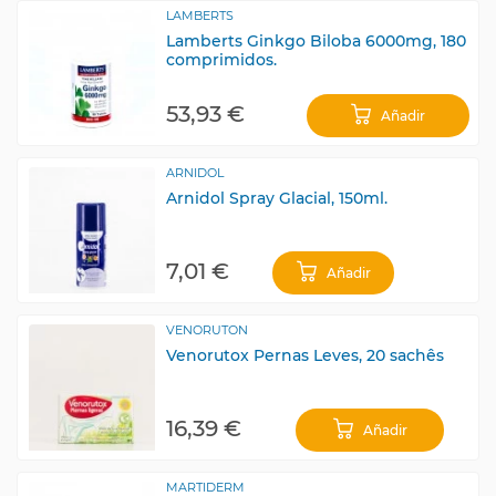
LAMBERTS
Lamberts Ginkgo Biloba 6000mg, 180
comprimidos.
53,93 €
Añadir
ARNIDOL
Arnidol Spray Glacial, 150ml.
7,01 €
Añadir
VENORUTON
Venorutox Pernas Leves, 20 sachês
16,39 €
Añadir
MARTIDERM