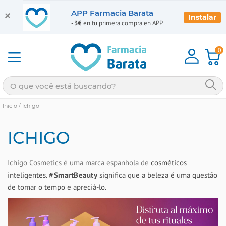
APP Farmacia Barata
Instalar
-3€
en tu primera compra en APP
0
Inicio
/
Ichigo
ICHIGO
Ichigo Cosmetics é uma marca espanhola de
cosméticos
inteligentes.
#SmartBeauty
significa que a beleza é uma questão
de tomar o tempo e apreciá-lo.