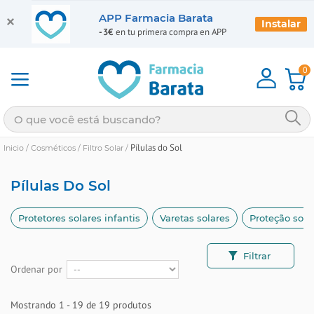
APP Farmacia Barata
Instalar
-3€
en tu primera compra en APP
0
Pílulas do Sol
Inicio
/
Cosméticos
/
Filtro Solar
/
Pílulas Do Sol
Protetores solares infantis
Varetas solares
Proteção solar
Filtrar
Ordenar por
Mostrando 1 - 19 de 19 produtos