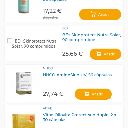
17,22 €
Añadir
21,52 €
BE+
BE+ Skinprotect Nutra Solar,
90 comprimidos
25,66 €
Añadir
NHCO
NHCO AminoSkin UV, 56 cápsulas
27,74 €
Añadir
VITAE
Vitae Oliovita Protect sun duplo, 2 x
30 cápsulas