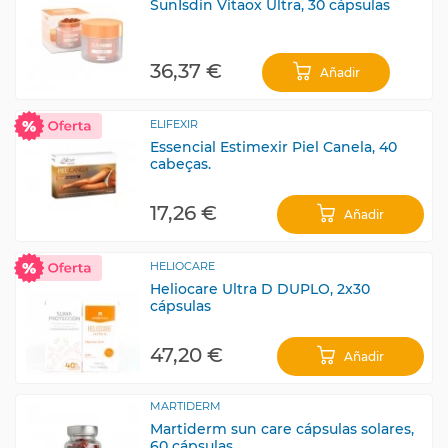
SunIsdin Vitaox Ultra, 30 cápsulas
36,37 €
Añadir
ELIFEXIR
Essencial Estimexir Piel Canela, 40
cabeças.
17,26 €
Añadir
HELIOCARE
Heliocare Ultra D DUPLO, 2x30
cápsulas
47,20 €
Añadir
MARTIDERM
Martiderm sun care cápsulas solares,
60 cápsulas