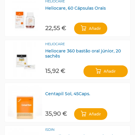
HELIOCARE
Heliocare, 60 Cápsulas Orais
22,55 €
Añadir
HELIOCARE
Heliocare 360 bastão oral júnior, 20
sachês
15,92 €
Añadir
Centapil Sol, 45Caps.
35,90 €
Añadir
ISDIN