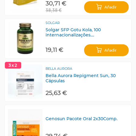
30,71 €
Añadir
38,38 €
SOLGAR
Solgar SFP Gotu Kola, 100
internacionalizações....
19,11 €
Añadir
3x2
BELLA AURORA
Bella Aurora Repigment Sun, 30
Cápsulas
25,63 €
Genosun Pacote Oral 2x30Comp.
29,74 €