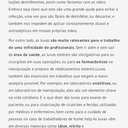
loções desinfetantes, assim como faríamos com as mãos.
Embora seja claro que eles são uma grande ajuda para evitar a
infecção, uma vez que são fáceis de desinfetar, ou descartar, e
também nos impedem de aplicar constantemente álcool e
antissépticos em nossas próprias mãos.
Por outro lado, as luvas
são muito relevantes para o trabalho
de uma infinidade de profissionais
. Sem ir além e sem sair
da
área da saúde
, as luvas estéreis são obrigatórias para os
cirurgiões em suas operações, ou para
os farmacêuticos
na
manipulação e preparo de medicamentos estéreis.
Luvas
também são essenciais em trabalhos que exigem a maior
assepsia possível. Por exemplo, em laboratórios
analíticos
, ou
em laboratórios de manipulação, eles são um elemento-chave
na vida cotidiana. E o que dizer das luvas para exame do
paciente, ou para cicatrização de cicatrizes e feridas, utilizadas
por médicos e enfermeiros, bem como para o cuidado de
pessoas no caso de trabalhadores de home help.
As luvas vêm
em diversos materiais como
látex
,
nitrilo
e