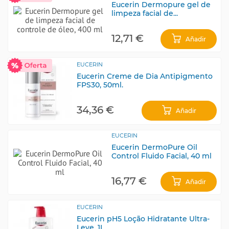
Eucerin Dermopure gel de
limpeza facial de...
12,71 €
Añadir
EUCERIN
Eucerin Creme de Dia Antipigmento
FPS30, 50ml.
34,36 €
Añadir
EUCERIN
Eucerin DermoPure Oil
Control Fluido Facial, 40 ml
16,77 €
Añadir
EUCERIN
Eucerin pH5 Loção Hidratante Ultra-
Leve, 1L.