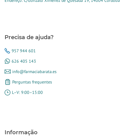
Endereço: C/Gonzalo Ximénez de Quesada 19, 14004 Córdoba
Precisa de ajuda?
957 944 601
626 405 143
info@farmaciabarata.es
Perguntas frequentes
L–V: 9:00–15:00
Informação