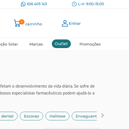
626 405 143
L–V: 9:00–15:00
0
Entrar
carrinho
Outlet
eção Solar
Marcas
Promoções
afetam o desenvolvimento da vida diária. Se sofre de
Nossos especialistas farmacêuticos podem ajudá-lo a
 dental
Escovas
Halitose
Enxaguantes bucais e enx