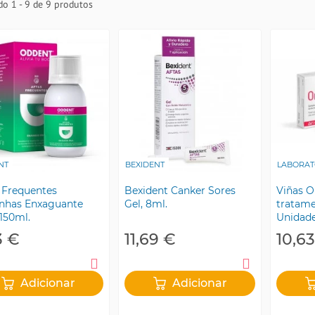
o 1 - 9 de 9 produtos
NT
BEXIDENT
LABORAT
 Frequentes
Bexident Canker Sores
Viñas O
anhas Enxaguante
Gel, 8ml.
tratame
 150ml.
Unidad
3 €
11,69 €
10,6
Adicionar
Adicionar