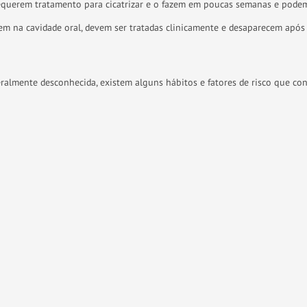
equerem tratamento para cicatrizar e o fazem em poucas semanas e podem 
m na cavidade oral, devem ser tratadas clinicamente e desaparecem após 
ralmente desconhecida, existem alguns hábitos e fatores de risco que c