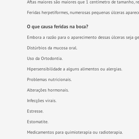
Aftas maiores são maiores que 1 centímetro de tamanho, r
Feridas herpetiformes, numerosas pequenas úlceras aparece
O que causa feridas na boca?
Embora a razão para o aparecimento dessas úlceras seja ge
Distúrbios da mucosa oral.
Uso da Ortodontia.
Hipersensibilidade a alguns alimentos ou alergias.
Problemas nutricionais.
Alterações hormonais.
Infecções virais.
Estresse.
Estomatite.
Medicamentos para quimioterapia ou radioterapia.