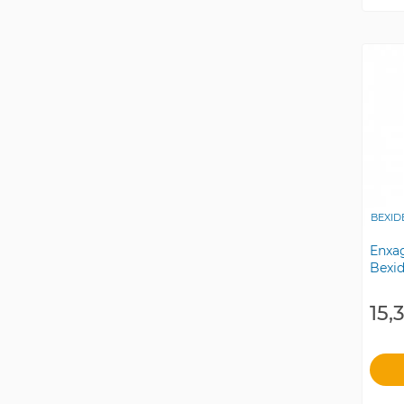
BEXID
Enxa
Bexid
15,