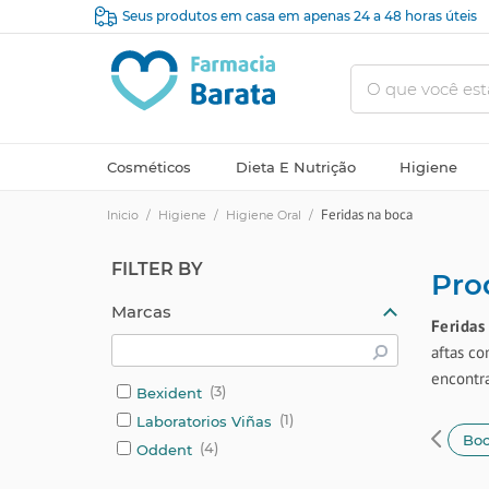
Seus produtos em casa em apenas 24 a 48 horas úteis
Cosméticos
Dieta E Nutrição
Higiene
Feridas na boca
Inicio
/
Higiene
/
Higiene Oral
/
FILTER BY
Pro
Marcas
Feridas
aftas co
encontra
3
Bexident
1
Laboratorios Viñas
es
Pastas dentífricas
Spray bucal
Branquear
Boc
4
Oddent