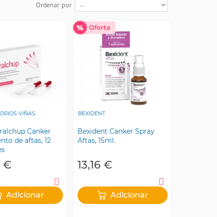
Ordenar por
ORIOS VIÑAS
BEXIDENT
ralchup Canker
Bexident Canker Spray
nto de aftas, 12
Aftas, 15ml.
es
3 €
13,16 €
Adicionar
Adicionar