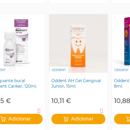
ENT
ODDENT
ODDENT
guante bucal
Oddent AH Gel Gengival
Oddent 
ent Canker, 120ml.
Junior, 15ml.
8ml.
35 €
10,11 €
10,8
Adicionar
Adicionar