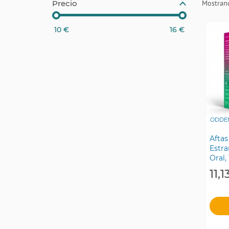
Mostrand
Precio
10
€
16
€
ODDE
Aftas
Estr
Oral,
11,1