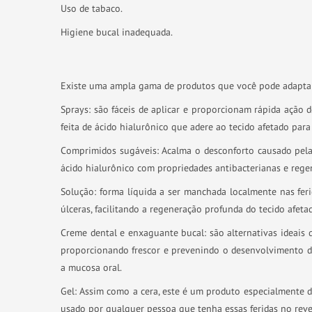
Uso de tabaco.
Higiene bucal inadequada.
Existe uma ampla gama de produtos que você pode adaptar 
Sprays: são fáceis de aplicar e proporcionam rápida ação d
feita de ácido hialurônico que adere ao tecido afetado par
Comprimidos sugáveis: Acalma o desconforto causado pela
ácido hialurônico com propriedades antibacterianas e regen
Solução: forma líquida a ser manchada localmente nas feri
úlceras, facilitando a regeneração profunda do tecido afe
Creme dental e enxaguante bucal: são alternativas ideais
proporcionando frescor e prevenindo o desenvolvimento de
a mucosa oral.
Gel: Assim como a cera, este é um produto especialmente de
usado por qualquer pessoa que tenha essas feridas no reve