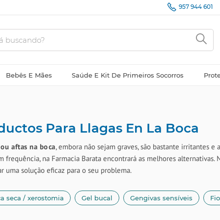
957 944 601
Bebês E Mães
Saúde E Kit De Primeiros Socorros
Prot
ductos Para Llagas En La Boca
 ou aftas na boca
, embora não sejam graves, são bastante irritantes e 
m frequência, na Farmacia Barata encontrará as melhores alternativas. 
r uma solução eficaz para o seu problema.
a seca / xerostomia
Gel bucal
Gengivas sensíveis
Fio