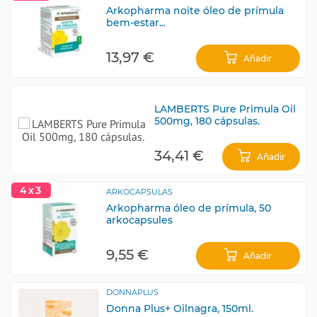
Arkopharma noite óleo de prímula
bem-estar...
13,97 €
Añadir
LAMBERTS Pure Primula Oil
500mg, 180 cápsulas.
34,41 €
Añadir
4x3
ARKOCAPSULAS
Arkopharma óleo de prímula, 50
arkocapsules
9,55 €
Añadir
DONNAPLUS
Donna Plus+ Oilnagra, 150ml.