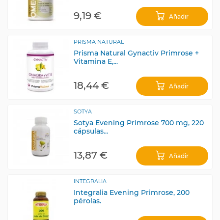
9,19 €
Añadir
PRISMA NATURAL
Prisma Natural Gynactiv Primrose +
Vitamina E,...
18,44 €
Añadir
SOTYA
Sotya Evening Primrose 700 mg, 220
cápsulas...
13,87 €
Añadir
INTEGRALIA
Integralia Evening Primrose, 200
pérolas.