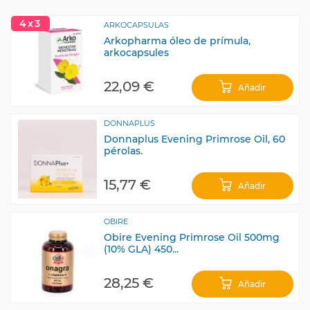
4x3
ARKOCAPSULAS
Arkopharma óleo de prímula,
arkocapsules
22,09 €
Añadir
DONNAPLUS
Donnaplus Evening Primrose Oil, 60
pérolas.
15,77 €
Añadir
OBIRE
Obire Evening Primrose Oil 500mg
(10% GLA) 450...
28,25 €
Añadir