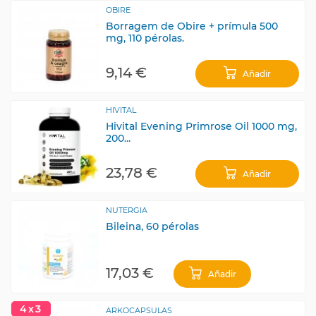
OBIRE
Borragem de Obire + prímula 500
mg, 110 pérolas.
9,14 €
Añadir
HIVITAL
Hivital Evening Primrose Oil 1000 mg,
200...
23,78 €
Añadir
NUTERGIA
Bileina, 60 pérolas
17,03 €
Añadir
4x3
ARKOCAPSULAS