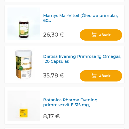
Marnys Mar-Vitoil (Óleo de prímula),
60...
26,30 €
Añadir
Dietisa Evening Primrose 1g Omegas,
120 Cápsulas
35,78 €
Añadir
Botanica Pharma Evening
primrose+vit E 515 mg,...
8,17 €