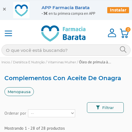
APP Farmacia Barata
Instalar
-3€
en tu primera compra en APP
0
Óleo de prímula à...
Inicio
/
Dietética E Nutrição
/
Vitaminas Mulher
/
Complementos Con Aceite De Onagra
Menopausa
Filtrar
Ordenar por
Mostrando 1 - 28 of 28 productos