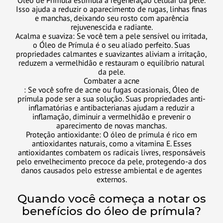
Óleo de Prímula estimula a regeneração celular da pele.
Isso ajuda a reduzir o aparecimento de rugas, linhas finas
e manchas, deixando seu rosto com aparência
rejuvenescida e radiante.
Acalma e suaviza: Se você tem a pele sensível ou irritada,
o Óleo de Prímula é o seu aliado perfeito. Suas
propriedades calmantes e suavizantes aliviam a irritação,
reduzem a vermelhidão e restauram o equilíbrio natural
da pele.
Combater a acne
: Se você sofre de acne ou fugas ocasionais, Óleo de
prímula pode ser a sua solução. Suas propriedades anti-
inflamatórias e antibacterianas ajudam a reduzir a
inflamação, diminuir a vermelhidão e prevenir o
aparecimento de novas manchas.
Proteção antioxidante: O óleo de prímula é rico em
antioxidantes naturais, como a vitamina E. Esses
antioxidantes combatem os radicais livres, responsáveis
pelo envelhecimento precoce da pele, protegendo-a dos
danos causados pelo estresse ambiental e de agentes
externos.
Quando você começa a notar os
benefícios do óleo de prímula?