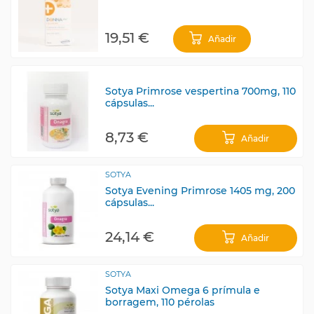
19,51 €
Añadir
Sotya Primrose vespertina 700mg, 110
cápsulas...
8,73 €
Añadir
SOTYA
Sotya Evening Primrose 1405 mg, 200
cápsulas...
24,14 €
Añadir
SOTYA
Sotya Maxi Omega 6 prímula e
borragem, 110 pérolas