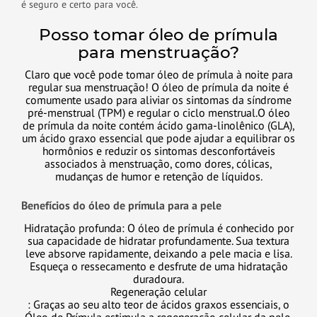
é seguro e certo para você.
Posso tomar óleo de prímula
para menstruação?
Claro que você pode tomar óleo de prímula à noite para
regular sua menstruação! O óleo de prímula da noite é
comumente usado para aliviar os sintomas da síndrome
pré-menstrual (TPM) e regular o ciclo menstrual.
O óleo
de prímula da noite contém ácido gama-linolênico (GLA),
um ácido graxo essencial que pode ajudar a equilibrar os
hormônios e reduzir os sintomas desconfortáveis
associados à menstruação, como dores, cólicas,
mudanças de humor e retenção de líquidos.
Benefícios do óleo de prímula para a pele
Hidratação profunda: O óleo de prímula é conhecido por
sua capacidade de hidratar profundamente. Sua textura
leve absorve rapidamente, deixando a pele macia e lisa.
Esqueça o ressecamento e desfrute de uma hidratação
duradoura.
Regeneração celular
: Graças ao seu alto teor de ácidos graxos essenciais, o