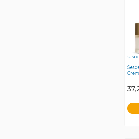
SESD
Sesd
Creme
37,