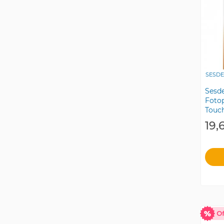
SESD
Sesd
Foto
Touch
19,