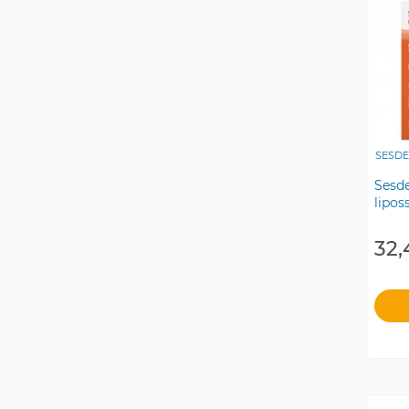
SESD
Sesd
lipos
32,