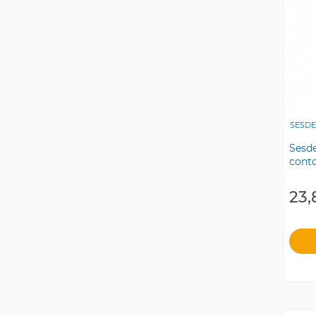
SESD
Sesd
conto
23,