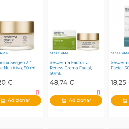
ERMA
SESDERMA
SESDERM
erma Sesgen 32
Sesderma Factor G
Sesderma
 Nutritivo, 50 ml
Renew Crema Facial,
Facial, 5
50ml.
20 €
48,74 €
18,25
Adicionar
Adicionar