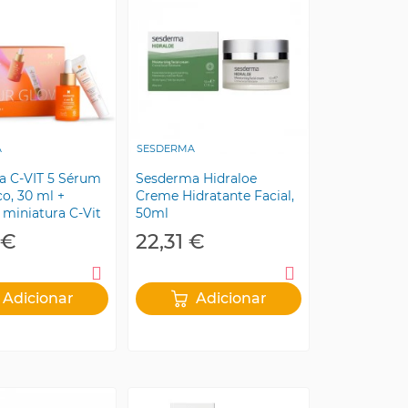
A
SESDERMA
a C-VIT 5 Sérum
Sesderma Hidraloe
co, 30 ml +
Creme Hidratante Facial,
 miniatura C-Vit
50ml
 fluido
 €
22,31 €
Adicionar
Adicionar