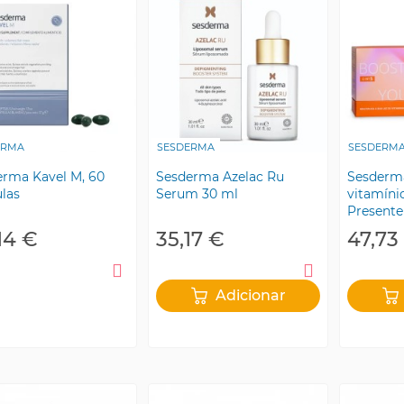
ERMA
SESDERMA
SESDERM
rma Kavel M, 60
Sesderma Azelac Ru
Sesderm
las
Serum 30 ml
vitamíni
Presente
Radiance
14 €
35,17 €
47,73
Adicionar