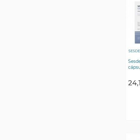
SESD
Sesde
cápsu
24,