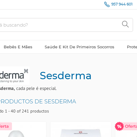
957 944 601
Bebês E Mães
Saúde E Kit De Primeiros Socorros
Prot
Sesderma
sderma,
cada pele é especial.
PRODUCTOS DE SESDERMA
o 1 - 40 of 241 productos