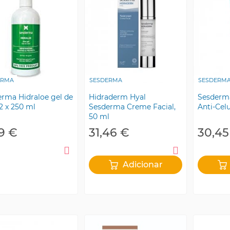
ERMA
SESDERMA
SESDERM
rma Hidraloe gel de
Hidraderm Hyal
Sesderma
 2 x 250 ml
Sesderma Creme Facial,
Anti-Cel
50 ml
59 €
31,46 €
30,45
Adicionar