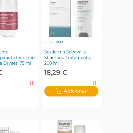
A
SESDERMA
ante
Sesderma Sebovalis
spirante feminino
Shampoo Tratamento,
 Dryses, 75 ml
200 ml
€
18,29 €
Adicionar