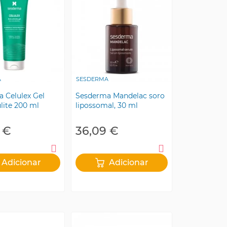
A
SESDERMA
 Celulex Gel
Sesderma Mandelac soro
ulite 200 ml
lipossomal, 30 ml
 €
36,09 €
Adicionar
Adicionar