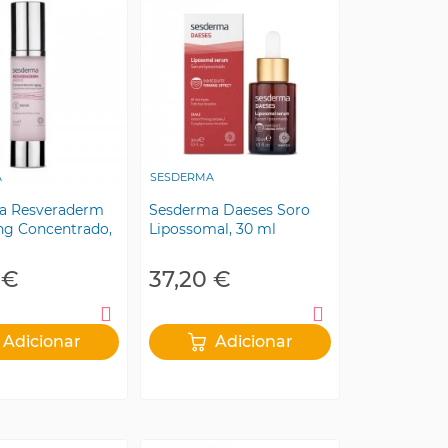
A
SESDERMA
a Resveraderm
Sesderma Daeses Soro
ng Concentrado,
Lipossomal, 30 ml
 €
37,20 €
Adicionar
Adicionar