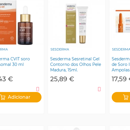
ERMA
SESDERMA
SESDERM
erma CVIT soro
Sesderma Sesretinal Gel
Sesderm
somal 30 ml
Contorno dos Olhos Pele
de Soro I
Madura, 15ml.
Ampolas
43 €
25,89 €
17,59
Adicionar