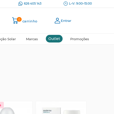
626 405 143
L–V: 9:00–15:00
0
Entrar
carrinho
Outlet
eção Solar
Marcas
Promoções