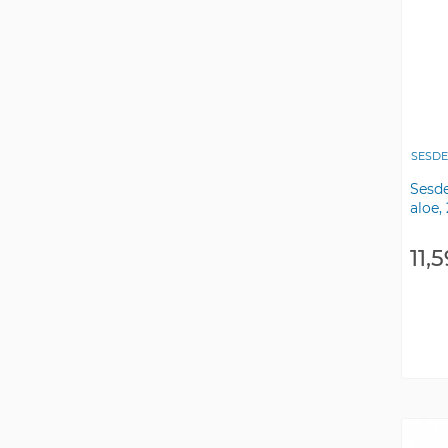
SESD
Sesde
aloe,
11,