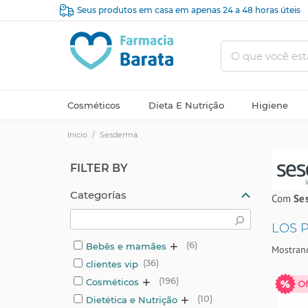
Seus produtos em casa em apenas 24 a 48 horas úteis
Cosméticos
Dieta E Nutrição
Higiene
Inicio
/
Sesderma
FILTER BY
Categorías
Com
Se
LOS 
+
6
Bebês e mamães
Mostrand
36
clientes vip
+
196
Cosméticos
+
10
Dietética e Nutrição