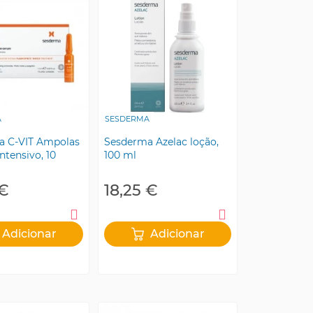
A
SESDERMA
a C-VIT Ampolas
Sesderma Azelac loção,
ntensivo, 10
100 ml
 €
18,25 €
Adicionar
Adicionar