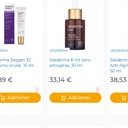
ERMA
SESDERMA
SESDERM
erma Sesgen 32
Sesderma K-Vit soro
Sesderm
rno ocular, 15 ml
antiojeras, 30 ml
Anti-Agi
50 ml
89 €
33,14 €
38,53
Adicionar
Adicionar