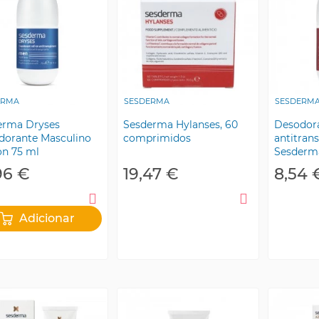
ERMA
SESDERMA
SESDERM
erma Dryses
Sesderma Hylanses, 60
Desodor
dorante Masculino
comprimidos
antitran
on 75 ml
Sesderma
96 €
19,47 €
8,54 
Adicionar