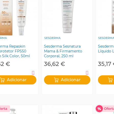
ERMA
SESDERMA
SESDERM
erma Repaskin
Sesderma Sesnatura
Sesderm
protetor FPS50
Mama & Firmamento
Líquido 
 Silk Color, 50ml
Corporal, 250 ml
62 €
36,62 €
35,17
Adicionar
Adicionar