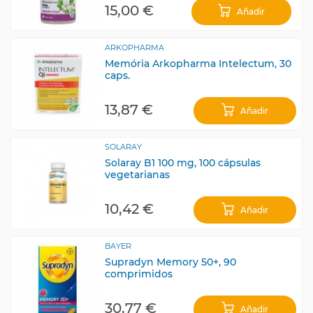
15,00 €
Añadir
ARKOPHARMA
Memória Arkopharma Intelectum, 30
caps.
13,87 €
Añadir
SOLARAY
Solaray B1 100 mg, 100 cápsulas
vegetarianas
10,42 €
Añadir
BAYER
Supradyn Memory 50+, 90
comprimidos
30,77 €
Añadir