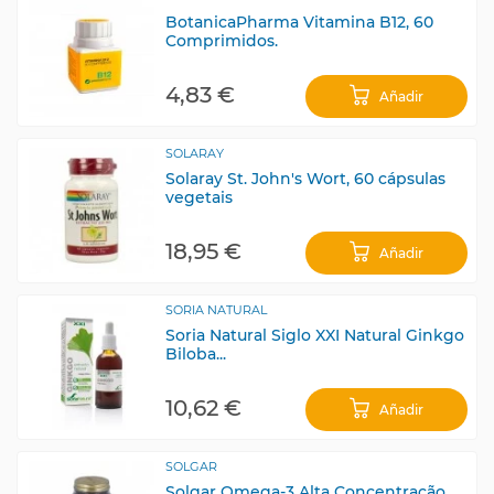
BotanicaPharma Vitamina B12, 60
Comprimidos.
4,83 €
Añadir
SOLARAY
Solaray St. John's Wort, 60 cápsulas
vegetais
18,95 €
Añadir
SORIA NATURAL
Soria Natural Siglo XXI Natural Ginkgo
Biloba...
10,62 €
Añadir
SOLGAR
Solgar Omega-3 Alta Concentração