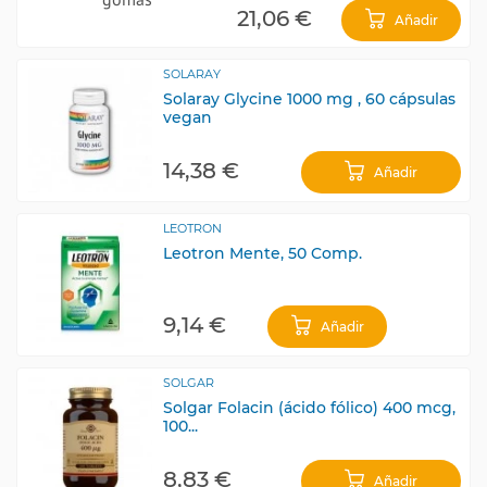
21,06 €
Añadir
SOLARAY
Solaray Glycine 1000 mg , 60 cápsulas
vegan
14,38 €
Añadir
LEOTRON
Leotron Mente, 50 Comp.
9,14 €
Añadir
SOLGAR
Solgar Folacin (ácido fólico) 400 mcg,
100...
8,83 €
Añadir