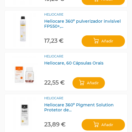
HELIOCARE
Heliocare 360º pulverizador invisível
FPS50+,...
17,23 €
Añadir
HELIOCARE
Heliocare, 60 Cápsulas Orais
22,55 €
Añadir
HELIOCARE
Heliocare 360º Pigment Solution
Protetor de...
23,89 €
Añadir