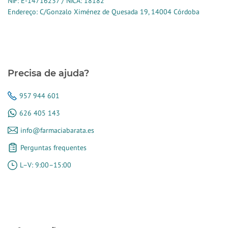
NIF: E-14716237 / NICA: 18182
Endereço: C/Gonzalo Ximénez de Quesada 19, 14004 Córdoba
Precisa de ajuda?
957 944 601
626 405 143
info@farmaciabarata.es
Perguntas frequentes
L–V: 9:00–15:00