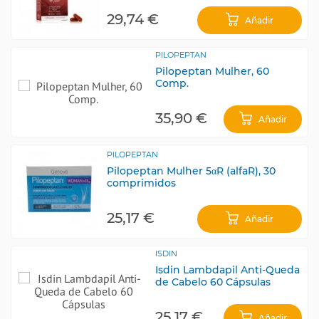
29,74 €
Añadir
PILOPEPTAN
Pilopeptan Mulher, 60
Comp.
35,90 €
Añadir
PILOPEPTAN
Pilopeptan Mulher 5αR (alfaR), 30
comprimidos
25,17 €
Añadir
ISDIN
Isdin Lambdapil Anti-Queda
de Cabelo 60 Cápsulas
25,17 €
Añadir