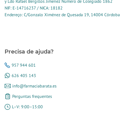
y Ldo Rafael Bergillos Jimenez Número de Colegiado 1862
NIF: E-14716237 / NICA: 18182
Endereço: C/Gonzalo Ximénez de Quesada 19, 14004 Córdoba
Precisa de ajuda?
957 944 601
626 405 143
info@farmaciabarata.es
Perguntas frequentes
L–V: 9:00–15:00