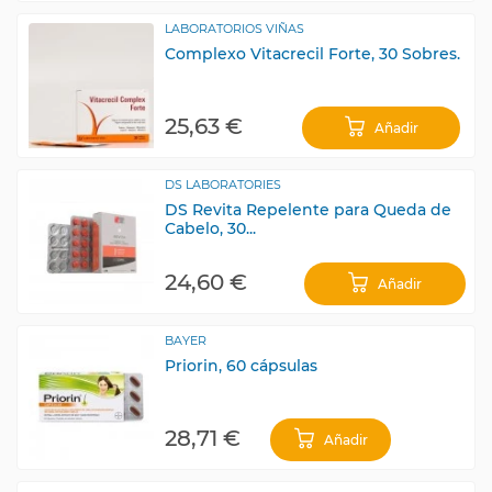
LABORATORIOS VIÑAS
Complexo Vitacrecil Forte, 30 Sobres.
25,63 €
Añadir
DS LABORATORIES
DS Revita Repelente para Queda de
Cabelo, 30...
24,60 €
Añadir
BAYER
Priorin, 60 cápsulas
28,71 €
Añadir