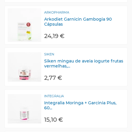
ARKOPHARMA
Arkodiet Garnicin Gambogia 90
Cápsulas
24,19 €
SIKEN
Siken mingau de aveia iogurte frutas
vermelhas,...
2,77 €
INTEGRALIA
Integralia Moringa + Garcinia Plus,
60...
15,10 €