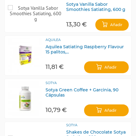
Sotya Vanilla Sabor
Smoothies Satiating, 600 g
13,30 €
Añadir
AQUILEA
Aquilea Satiating Raspberry Flavour
15 palitos,...
11,81 €
Añadir
SOTYA
Sotya Green Coffee + Garcinia, 90
Cápsulas
10,79 €
Añadir
SOTYA
Shakes de Chocolate Sotya