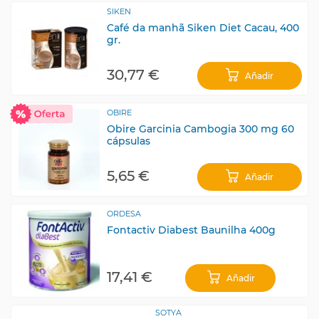
SIKEN
Café da manhã Siken Diet Cacau, 400
gr.
30,77 €
Añadir
OBIRE
Obire Garcinia Cambogia 300 mg 60
cápsulas
5,65 €
Añadir
ORDESA
Fontactiv Diabest Baunilha 400g
17,41 €
Añadir
SOTYA