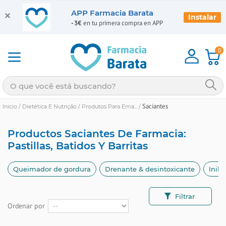
APP Farmacia Barata
Instalar
-3€
en tu primera compra en APP
0
Saciantes
Inicio
/
Dietética E Nutrição
/
Produtos Para Ema...
/
Productos Saciantes De Farmacia:
Pastillas, Batidos Y Barritas
Queimador de gordura
Drenante & desintoxicante
Inibi
Filtrar
Ordenar por