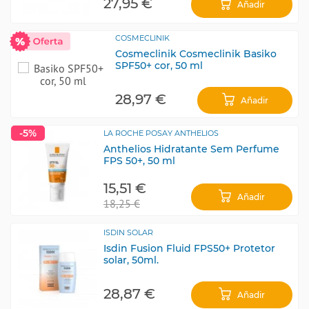
27,95 €
Añadir
COSMECLINIK
Cosmeclinik Cosmeclinik Basiko
SPF50+ cor, 50 ml
28,97 €
Añadir
-5%
LA ROCHE POSAY ANTHELIOS
Anthelios Hidratante Sem Perfume
FPS 50+, 50 ml
15,51 €
Añadir
18,25 €
ISDIN SOLAR
Isdin Fusion Fluid FPS50+ Protetor
solar, 50ml.
28,87 €
Añadir