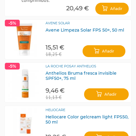
20,49 €
Añadir
-5%
AVENE SOLAR
Avene Limpeza Solar FPS 50+, 50 ml
15,51 €
Añadir
18,25 €
-5%
LA ROCHE POSAY ANTHELIOS
Anthelios Bruma fresca invisible
SPF50+, 75 ml
9,46 €
Añadir
11,13 €
HELIOCARE
Heliocare Color gelcream light FPS50,
50 ml