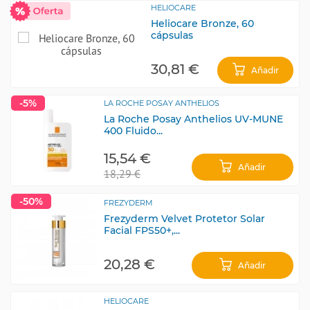
HELIOCARE
Heliocare Bronze, 60
cápsulas
30,81 €
Añadir
-5%
LA ROCHE POSAY ANTHELIOS
La Roche Posay Anthelios UV-MUNE
400 Fluido...
15,54 €
Añadir
18,29 €
-50%
FREZYDERM
Frezyderm Velvet Protetor Solar
Facial FPS50+,...
20,28 €
Añadir
HELIOCARE