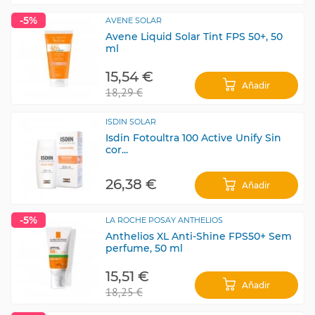
-5%
AVENE SOLAR
Avene Liquid Solar Tint FPS 50+, 50
ml
15,54 €
Añadir
18,29 €
ISDIN SOLAR
Isdin Fotoultra 100 Active Unify Sin
cor...
26,38 €
Añadir
-5%
LA ROCHE POSAY ANTHELIOS
Anthelios XL Anti-Shine FPS50+ Sem
perfume, 50 ml
15,51 €
Añadir
18,25 €