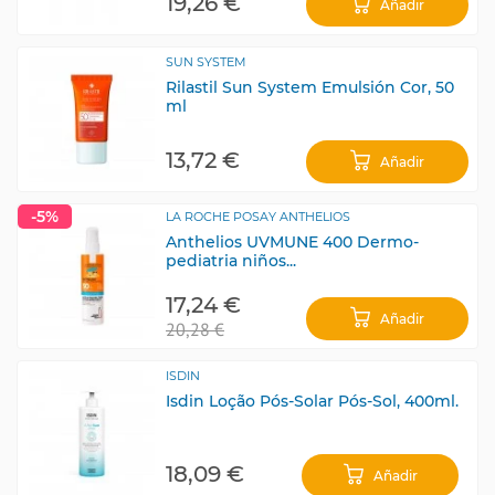
19,26 €
Añadir
SUN SYSTEM
Rilastil Sun System Emulsión Cor, 50
ml
13,72 €
Añadir
-5%
LA ROCHE POSAY ANTHELIOS
Anthelios UVMUNE 400 Dermo-
pediatria niños...
17,24 €
Añadir
20,28 €
ISDIN
Isdin Loção Pós-Solar Pós-Sol, 400ml.
18,09 €
Añadir