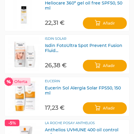
Heliocare 360º gel oil free SPF50, 50
ml
22,31 €
Añadir
ISDIN SOLAR
Isdin FotoUltra Spot Prevent Fusion
Fluid...
26,38 €
Añadir
EUCERIN
Eucerin Sol Alergia Solar FPS50, 150
ml
17,23 €
Añadir
-5%
LA ROCHE POSAY ANTHELIOS
Anthelios UVMUNE 400 oil control