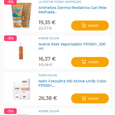
-5%
LA ROCHE POSAY ANTHELIOS
Anthelios Dermo-Pediatrics Gel Pele
Molhada...
19,35 €
Añadir
22,77 €
-5%
AVENE SOLAR
Avene Kids Vaporizador FPS50+, 200
ml
16,37 €
Añadir
19,26 €
ISDIN SOLAR
Isdin Fotoultra 100 Active Unify Color
FPS50+,...
26,38 €
Añadir
-5%
AVENE SOLAR