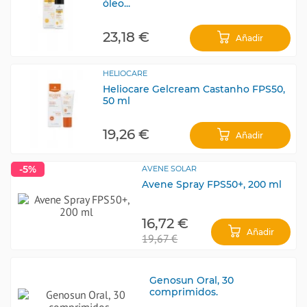
óleo...
23,18 €
Añadir
HELIOCARE
Heliocare Gelcream Castanho FPS50,
50 ml
19,26 €
Añadir
-5%
AVENE SOLAR
Avene Spray FPS50+, 200 ml
16,72 €
Añadir
19,67 €
Genosun Oral, 30
comprimidos.