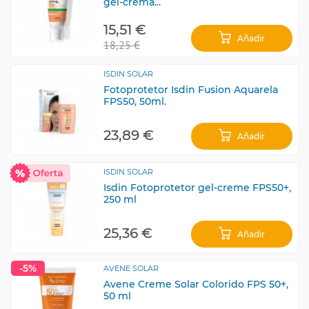
gel-crema...
15,51 €
Añadir
18,25 €
ISDIN SOLAR
Fotoprotetor Isdin Fusion Aquarela
FPS50, 50ml.
23,89 €
Añadir
ISDIN SOLAR
Isdin Fotoprotetor gel-creme FPS50+,
250 ml
25,36 €
Añadir
-5%
AVENE SOLAR
Avene Creme Solar Colorido FPS 50+,
50 ml