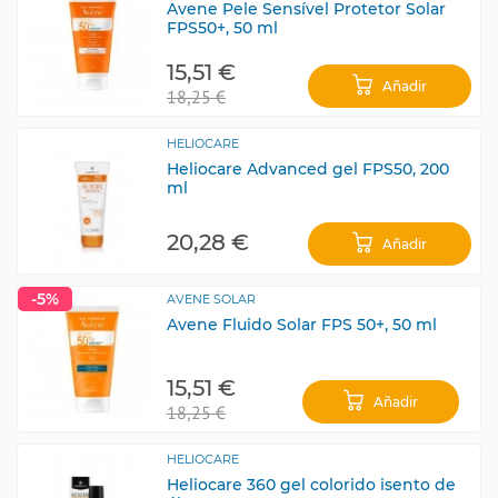
Avene Pele Sensível Protetor Solar
FPS50+, 50 ml
15,51 €
Añadir
18,25 €
HELIOCARE
Heliocare Advanced gel FPS50, 200
ml
20,28 €
Añadir
-5%
AVENE SOLAR
Avene Fluido Solar FPS 50+, 50 ml
15,51 €
Añadir
18,25 €
HELIOCARE
Heliocare 360 gel colorido isento de