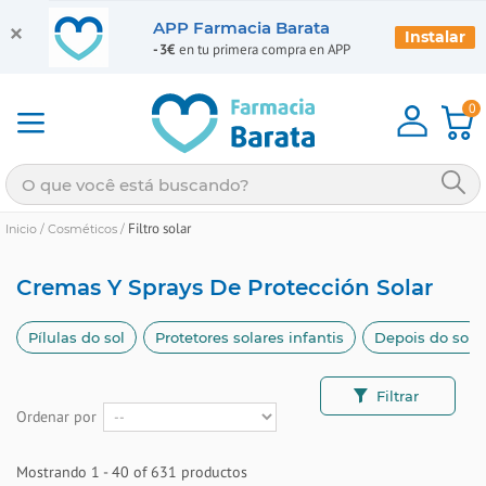
APP Farmacia Barata
Instalar
-3€
en tu primera compra en APP
0
Filtro solar
Inicio
/
Cosméticos
/
Cremas Y Sprays De Protección Solar
Pílulas do sol
Protetores solares infantis
Depois do sol
Filtrar
Ordenar por
Mostrando 1 - 40 of 631 productos