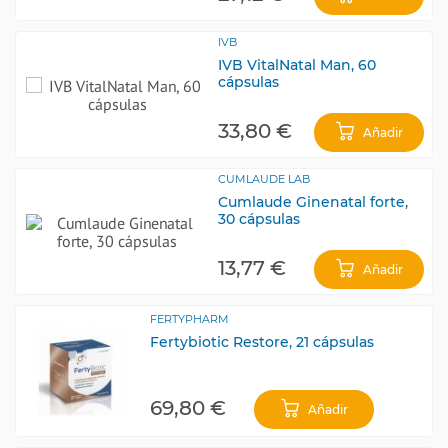
IVB
IVB VitalNatal Man, 60
cápsulas
33,80 €
Añadir
CUMLAUDE LAB
Cumlaude Ginenatal forte,
30 cápsulas
13,77 €
Añadir
FERTYPHARM
Fertybiotic Restore, 21 cápsulas
69,80 €
Añadir