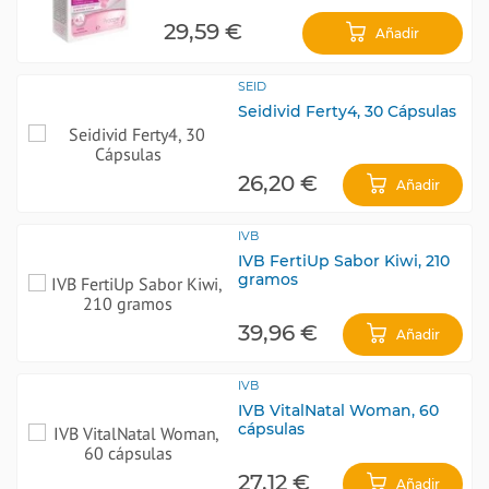
29,59 €
Añadir
SEID
Seidivid Ferty4, 30 Cápsulas
26,20 €
Añadir
IVB
IVB FertiUp Sabor Kiwi, 210
gramos
39,96 €
Añadir
IVB
IVB VitalNatal Woman, 60
cápsulas
27,12 €
Añadir