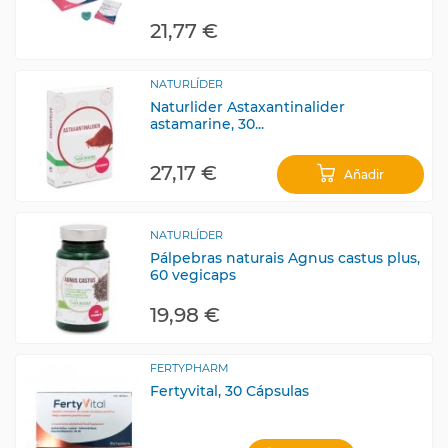
21,77 €
NATURLÍDER
Naturlider Astaxantinalider
astamarine, 30...
27,17 €
Añadir
NATURLÍDER
Pálpebras naturais Agnus castus plus,
60 vegicaps
19,98 €
FERTYPHARM
Fertyvital, 30 Cápsulas