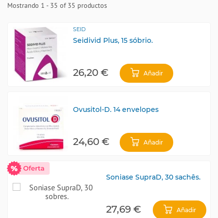
Mostrando 1 - 35 of 35 productos
SEID
Seidivid Plus, 15 sóbrio.
26,20 €
Añadir
Ovusitol-D. 14 envelopes
24,60 €
Añadir
Soniase SupraD, 30 sachês.
27,69 €
Añadir