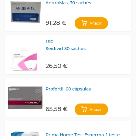
AndroMas, 30 sachês
91,28 €
Añadir
SEID
Seidivid 30 sachês
26,50 €
Profertil, 60 cápsulas
65,58 €
Añadir
Prima Home Test Esperma, 1 teste