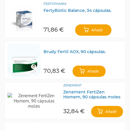
FERTYPHARM
FertyBiotic Balance, 34 cápsulas.
71,86 €
Añadir
Brudy Fertil AOX, 90 cápsulas.
70,83 €
Añadir
ZENEMENT
Zenement FertiZen
Homem, 90 cápsulas moles
32,84 €
Añadir