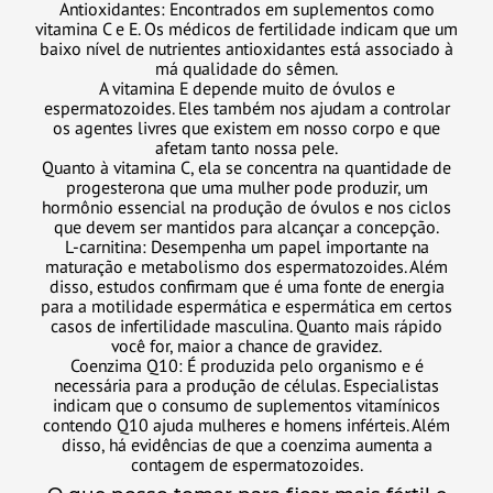
Antioxidantes: Encontrados em suplementos como
vitamina C e E. Os médicos de fertilidade indicam que um
baixo nível de nutrientes antioxidantes está associado à
má qualidade do sêmen.
A vitamina E depende muito de óvulos e
espermatozoides. Eles também nos ajudam a controlar
os agentes livres que existem em nosso corpo e que
afetam tanto nossa pele.
Quanto à vitamina C, ela se concentra na quantidade de
progesterona que uma mulher pode produzir, um
hormônio essencial na produção de óvulos e nos ciclos
que devem ser mantidos para alcançar a concepção.
L-carnitina: Desempenha um papel importante na
maturação e metabolismo dos espermatozoides. Além
disso, estudos confirmam que é uma fonte de energia
para a motilidade espermática e espermática em certos
casos de infertilidade masculina. Quanto mais rápido
você for, maior a chance de gravidez.
Coenzima Q10: É produzida pelo organismo e é
necessária para a produção de células. Especialistas
indicam que o consumo de suplementos vitamínicos
contendo Q10 ajuda mulheres e homens inférteis. Além
disso, há evidências de que a coenzima aumenta a
contagem de espermatozoides.