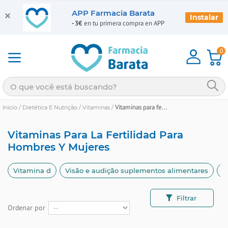
APP Farmacia Barata
Instalar
-3€
en tu primera compra en APP
0
Vitaminas para fe...
Inicio
/
Dietética E Nutrição
/
Vitaminas
/
Vitaminas Para La Fertilidad Para
Hombres Y Mujeres
Vitamina d
Visão e audição suplementos alimentares
V
Filtrar
Ordenar por