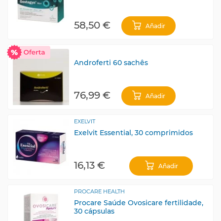
58,50 €
Añadir
Androferti 60 sachês
76,99 €
Añadir
EXELVIT
Exelvit Essential, 30 comprimidos
16,13 €
Añadir
PROCARE HEALTH
Procare Saúde Ovosicare fertilidade,
30 cápsulas