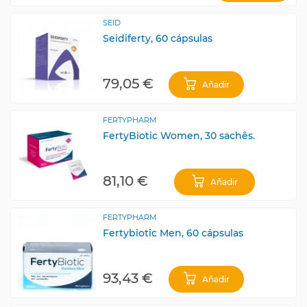
SEID
Seidiferty, 60 cápsulas
79,05 €
Añadir
FERTYPHARM
FertyBiotic Women, 30 sachês.
81,10 €
Añadir
FERTYPHARM
Fertybiotic Men, 60 cápsulas
93,43 €
Añadir