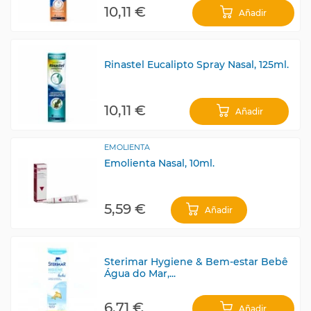
10,11 €
Añadir
Rinastel Eucalipto Spray Nasal, 125ml.
10,11 €
Añadir
EMOLIENTA
Emolienta Nasal, 10ml.
5,59 €
Añadir
Sterimar Hygiene & Bem-estar Bebê
Água do Mar,...
6,71 €
Añadir