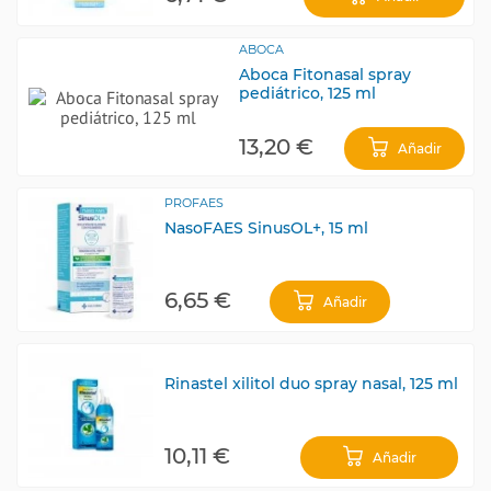
ABOCA
Aboca Fitonasal spray
pediátrico, 125 ml
13,20 €
Añadir
PROFAES
NasoFAES SinusOL+, 15 ml
6,65 €
Añadir
Rinastel xilitol duo spray nasal, 125 ml
10,11 €
Añadir