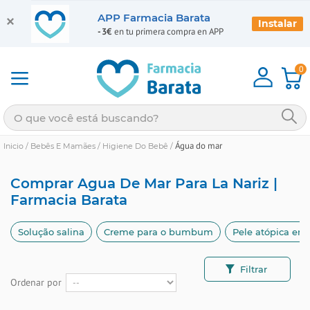
APP Farmacia Barata
Instalar
-3€
en tu primera compra en APP
0
Água do mar
Inicio
/
Bebês E Mamães
/
Higiene Do Bebê
/
Comprar Agua De Mar Para La Nariz |
Farmacia Barata
Solução salina
Creme para o bumbum
Pele atópica em 
Filtrar
Ordenar por