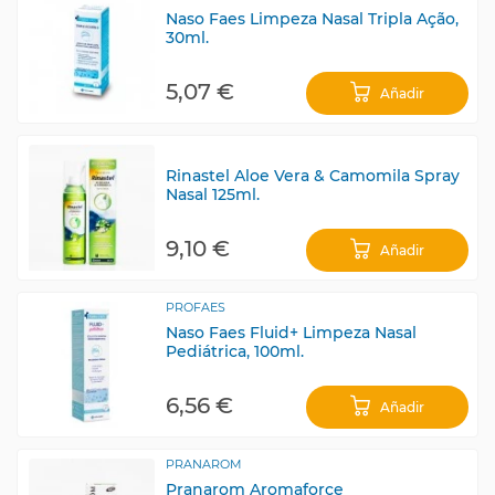
Naso Faes Limpeza Nasal Tripla Ação,
30ml.
5,07 €
Añadir
Rinastel Aloe Vera & Camomila Spray
Nasal 125ml.
9,10 €
Añadir
PROFAES
Naso Faes Fluid+ Limpeza Nasal
Pediátrica, 100ml.
6,56 €
Añadir
PRANAROM
Pranarom Aromaforce