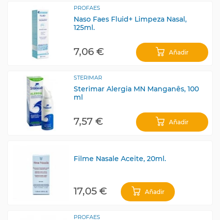
PROFAES
Naso Faes Fluid+ Limpeza Nasal,
125ml.
7,06 €
Añadir
STERIMAR
Sterimar Alergia MN Manganês, 100
ml
7,57 €
Añadir
Filme Nasale Aceite, 20ml.
17,05 €
Añadir
PROFAES