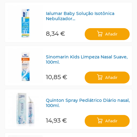
Ialumar Baby Solução Isotônica
Nebulizador...
8,34 €
Añadir
Sinomarin Kids Limpeza Nasal Suave,
100ml.
10,85 €
Añadir
Quinton Spray Pediátrico Diário nasal,
100ml.
14,93 €
Añadir