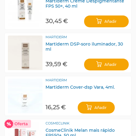
Martiderm Creme Despigmentante
FPS 50+, 40 ml
30,45 €
Añadir
MARTIDERM
Martiderm DSP-soro iluminador, 30
ml
39,59 €
Añadir
MARTIDERM
Martiderm Cover-dsp Vara, 4ml.
16,25 €
Añadir
COSMECLINIK
CosmeClinik Melan mais rápido
FPS50+, 50 ml