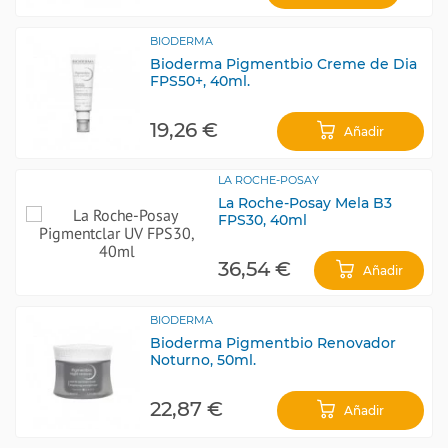
BIODERMA
Bioderma Pigmentbio Creme de Dia
FPS50+, 40ml.
19,26 €
Añadir
LA ROCHE-POSAY
La Roche-Posay Mela B3
FPS30, 40ml
36,54 €
Añadir
BIODERMA
Bioderma Pigmentbio Renovador
Noturno, 50ml.
22,87 €
Añadir