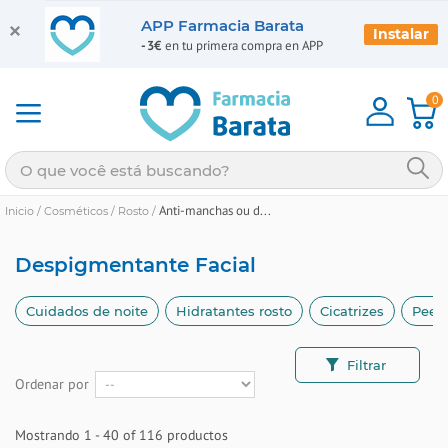
APP Farmacia Barata
Instalar
-3€
en tu primera compra en APP
0
Anti-manchas ou d...
Inicio
/
Cosméticos
/
Rosto
/
Despigmentante Facial
Cuidados de noite
Hidratantes rosto
Cicatrizes
Peel
Filtrar
Ordenar por
Mostrando 1 - 40 of 116 productos