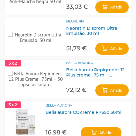
33,03 €
Añadir
NEORETIN
Neoretin Discrom Ultra
Emulsão, 30 ml
51,79 €
Añadir
3x2
BELLA AURORA
Bella Aurora Repigment 12
Plus crema , 75 ml +...
72,12 €
Añadir
3x2
BELLA AURORA
Bella aurora CC creme FPS50 30ml
16,98 €
Añadir