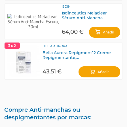
ISDIN
Isdinceutics Melaclear
Sérum Anti-Mancha...
64,00 €
Añadir
3x2
BELLA AURORA
Bella Aurora Repigment12 Creme
Repigmentante,...
43,51 €
Añadir
Compre Anti-manchas ou
despigmentantes por marcas: