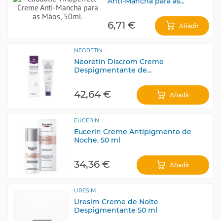
Anti-Mancha para as...
6,71 €
Añadir
NEORETIN
Neoretin Discrom Creme
Despigmentante de...
42,64 €
Añadir
EUCERIN
Eucerin Creme Antipigmento de
Noche, 50 ml
34,36 €
Añadir
URESIM
Uresim Creme de Noite
Despigmentante 50 ml