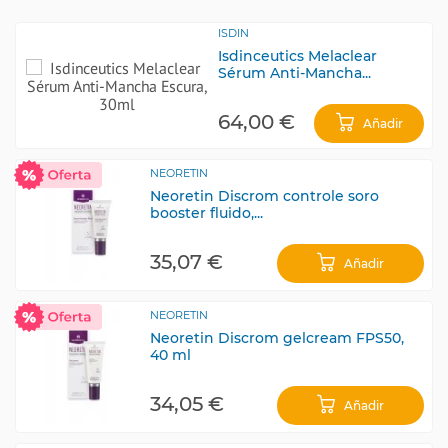
ISDIN
Isdinceutics Melaclear
Sérum Anti-Mancha...
64,00 €
Añadir
NEORETIN
Neoretin Discrom controle soro
booster fluido,...
35,07 €
Añadir
NEORETIN
Neoretin Discrom gelcream FPS50,
40 ml
34,05 €
Añadir