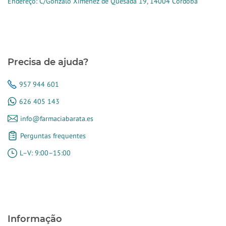
Endereço: C/Gonzalo Ximénez de Quesada 19, 14004 Córdoba
Precisa de ajuda?
957 944 601
626 405 143
info@farmaciabarata.es
Perguntas frequentes
L–V: 9:00–15:00
Informação