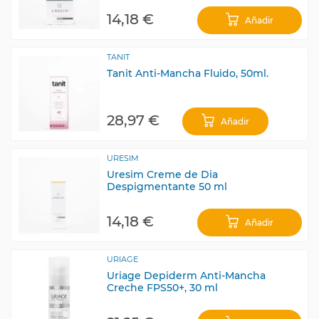
14,18 €
Añadir
TANIT
Tanit Anti-Mancha Fluido, 50ml.
28,97 €
Añadir
URESIM
Uresim Creme de Dia
Despigmentante 50 ml
14,18 €
Añadir
URIAGE
Uriage Depiderm Anti-Mancha
Creche FPS50+, 30 ml