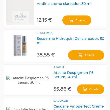
Andina creme clareador, 30 ml
12,15 €
Añadir
SESDERMA
Sesderma Hidroquin Gel clareador, 50
ml
38,58 €
Añadir
ATACHE
Atache Despigmen P3
Serum, 30 ml
55,86 €
Añadir
CAUDALIE
Caudalie Vinoperfect Creme