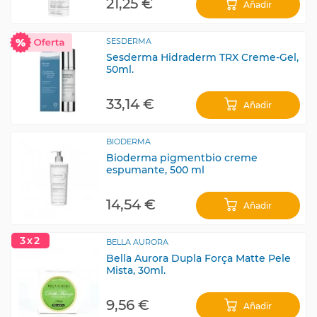
21,25 €
Añadir
SESDERMA
Sesderma Hidraderm TRX Creme-Gel,
50ml.
33,14 €
Añadir
BIODERMA
Bioderma pigmentbio creme
espumante, 500 ml
14,54 €
Añadir
3x2
BELLA AURORA
Bella Aurora Dupla Força Matte Pele
Mista, 30ml.
9,56 €
Añadir