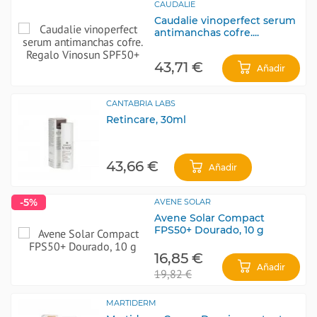
CAUDALIE
Caudalie vinoperfect serum
antimanchas cofre....
43,71 €
Añadir
CANTABRIA LABS
Retincare, 30ml
43,66 €
Añadir
-5%
AVENE SOLAR
Avene Solar Compact
FPS50+ Dourado, 10 g
16,85 €
Añadir
19,82 €
MARTIDERM