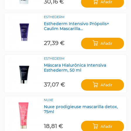
30,16 €
Añadir
ESTHEDERM
Esthederm Intensivo Própolis+
Caulim Mascarilla...
27,39 €
Añadir
ESTHEDERM
Máscara Hialurônica Intensiva
Esthederm, 50 ml
37,07 €
Añadir
NUXE
Nuxe prodigieuse mascarilla detox,
75ml
18,81 €
Añadir