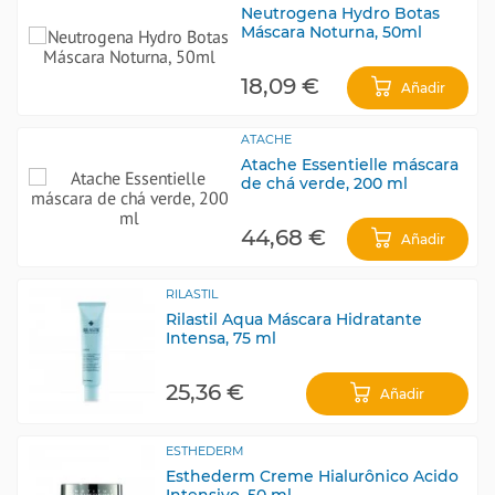
Neutrogena Hydro Botas
Máscara Noturna, 50ml
18,09 €
Añadir
ATACHE
Atache Essentielle máscara
de chá verde, 200 ml
44,68 €
Añadir
RILASTIL
Rilastil Aqua Máscara Hidratante
Intensa, 75 ml
25,36 €
Añadir
ESTHEDERM
Esthederm Creme Hialurônico Acido
Intensivo, 50 ml