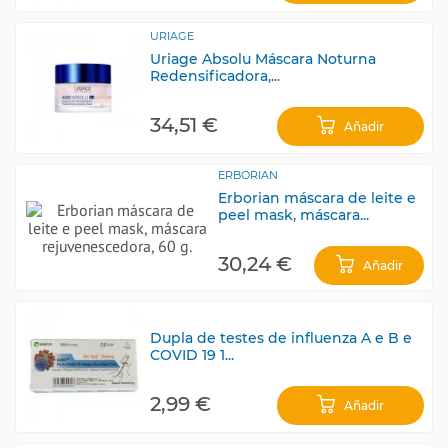
URIAGE
Uriage Absolu Máscara Noturna
Redensificadora,...
34,51 €
Añadir
ERBORIAN
Erborian máscara de leite e
peel mask, máscara...
30,24 €
Añadir
Dupla de testes de influenza A e B e
COVID 19 1...
2,99 €
Añadir