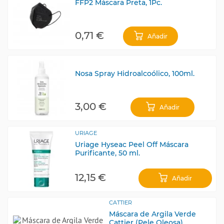
FFP2 Máscara Preta, 1Pc.
0,71 €
Añadir
Nosa Spray Hidroalcoólico, 100ml.
3,00 €
Añadir
URIAGE
Uriage Hyseac Peel Off Máscara
Purificante, 50 ml.
12,15 €
Añadir
CATTIER
Máscara de Argila Verde
Cattier (Pele Oleosa),...