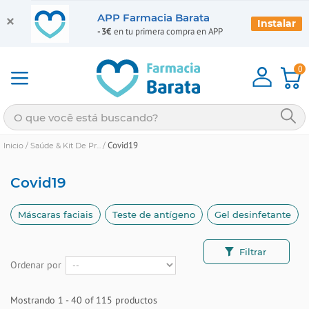
APP Farmacia Barata
Instalar
-3€
en tu primera compra en APP
0
Covid19
Inicio
/
Saúde & Kit De Pr...
/
Covid19
Máscaras faciais
Teste de antígeno
Gel desinfetante
Filtrar
Ordenar por
Mostrando 1 - 40 of 115 productos