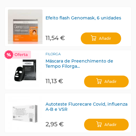
Efeito flash Genomask, 6 unidades
11,54 €
Añadir
FILORGA
Máscara de Preenchimento de
Tempo Filorga...
11,13 €
Añadir
Autoteste Fluorecare Covid, influenza
A-B e VSR
2,95 €
Añadir