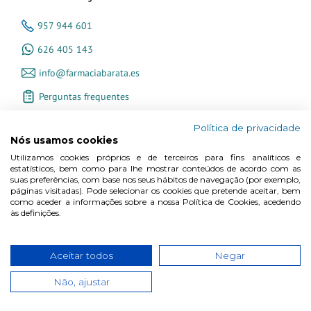
957 944 601
626 405 143
info@farmaciabarata.es
Perguntas frequentes
L–V: 9:00–15:00
Política de privacidade
Nós usamos cookies
Utilizamos cookies próprios e de terceiros para fins analíticos e
estatísticos, bem como para lhe mostrar conteúdos de acordo com as
suas preferências, com base nos seus hábitos de navegação (por exemplo,
páginas visitadas). Pode selecionar os cookies que pretende aceitar, bem
como aceder a informações sobre a nossa Política de Cookies, acedendo
Informação
às definições.
Contacta connosco
Aceitar todos
Negar
Quem somos
Não, ajustar
Blogue