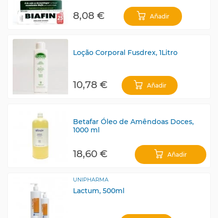
8,08 €
Añadir
Loção Corporal Fusdrex, 1Litro
10,78 €
Añadir
Betafar Óleo de Amêndoas Doces,
1000 ml
18,60 €
Añadir
UNIPHARMA
Lactum, 500ml