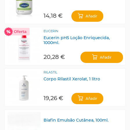
14,18 €
Añadir
EUCERIN
Eucerin pH5 Loção Enriquecida,
1000ml.
20,28 €
Añadir
RILASTIL
Corpo Rilastil Xerolat, 1 litro
19,26 €
Añadir
Biafin Emulsão Cutânea, 100ml.