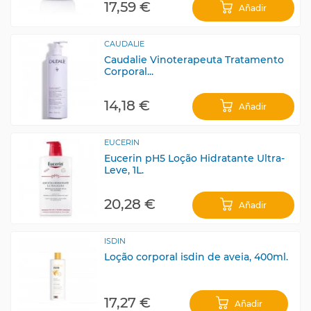
17,59 €
Añadir
CAUDALIE
Caudalie Vinoterapeuta Tratamento
Corporal...
14,18 €
Añadir
EUCERIN
Eucerin pH5 Loção Hidratante Ultra-
Leve, 1L.
20,28 €
Añadir
ISDIN
Loção corporal isdin de aveia, 400ml.
17,27 €
Añadir