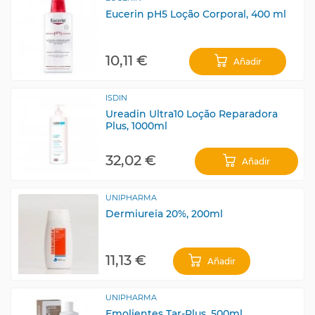
Eucerin pH5 Loção Corporal, 400 ml
10,11 €
Añadir
ISDIN
Ureadin Ultra10 Loção Reparadora
Plus, 1000ml
32,02 €
Añadir
UNIPHARMA
Dermiureia 20%, 200ml
11,13 €
Añadir
UNIPHARMA
Emolientes Tar-Plus, 500ml.