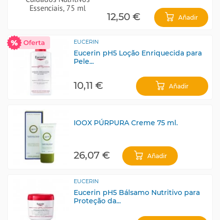
12,50 €
Añadir
EUCERIN
Eucerin pH5 Loção Enriquecida para
Pele...
10,11 €
Añadir
IOOX PÚRPURA Creme 75 ml.
26,07 €
Añadir
EUCERIN
Eucerin pH5 Bálsamo Nutritivo para
Proteção da...