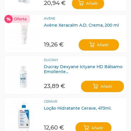
20,94 €
Añadir
AVENE
Avène Xeracalm A.D. Crema, 200 ml
19,26 €
Añadir
DUCRAY
Ducray Dexyane Ictyane HD Bálsamo
Emoliente...
23,89 €
Añadir
CERAVE
Loção Hidratante Cerave, 473ml.
12,60 €
Añadir