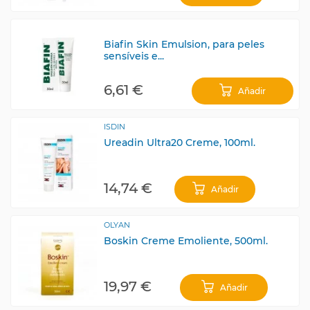
Biafin Skin Emulsion, para peles
sensíveis e...
6,61 €
Añadir
ISDIN
Ureadin Ultra20 Creme, 100ml.
14,74 €
Añadir
OLYAN
Boskin Creme Emoliente, 500ml.
19,97 €
Añadir