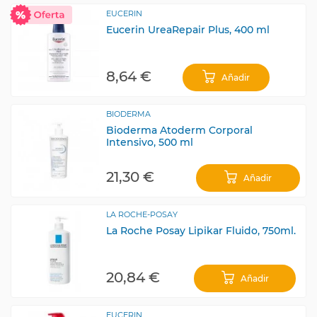
EUCERIN
Eucerin UreaRepair Plus, 400 ml
8,64 €
Añadir
BIODERMA
Bioderma Atoderm Corporal
Intensivo, 500 ml
21,30 €
Añadir
LA ROCHE-POSAY
La Roche Posay Lipikar Fluido, 750ml.
20,84 €
Añadir
EUCERIN