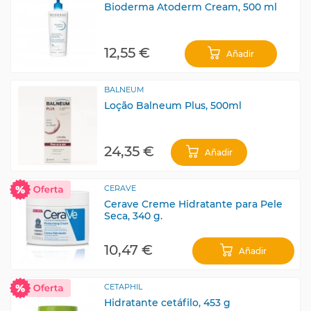
Bioderma Atoderm Cream, 500 ml
12,55 €
Añadir
BALNEUM
Loção Balneum Plus, 500ml
24,35 €
Añadir
CERAVE
Cerave Creme Hidratante para Pele
Seca, 340 g.
10,47 €
Añadir
CETAPHIL
Hidratante cetáfilo, 453 g