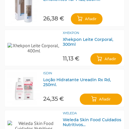
26,38 €
Añadir
XHEKPON
Xhekpon Leite Corporal,
300ml
11,13 €
Añadir
ISDIN
Loção Hidratante Ureadin Rx Rd,
250ml.
24,35 €
Añadir
WELEDA
Weleda Skin Food Cuidados
Nutritivos...