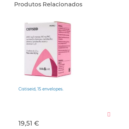
Produtos Relacionados
Cistiseid, 15 envelopes.
Cra
cáp
19,51 €
15