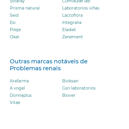
Solaray
Cumlaude lab
Prisma natural
Laboratorios viñas
Seid
Lactoflora
Esi
Integralia
Pileje
Eladiet
Okal
Zenement
Outras marcas notáveis ​​de
Problemas renais
Arafarma
Bioksan
A vogel
Gsn laboratorios
Donnaplus
Biover
Vitae