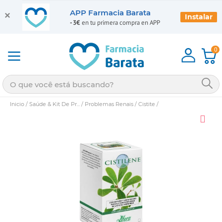
APP Farmacia Barata
Instalar
-3€
en tu primera compra en APP
0
Inicio
/
Saúde & Kit De Pr...
/
Problemas Renais
/
Cistite
/