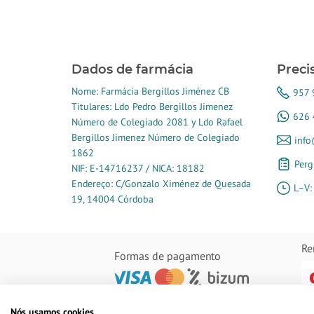
Dados de farmácia
Preci
Nome: Farmácia Bergillos Jiménez CB
957 
Titulares: Ldo Pedro Bergillos Jimenez
626 
Número de Colegiado 2081 y Ldo Rafael
Bergillos Jimenez Número de Colegiado
info
1862
Perg
NIF: E-14716237 / NICA: 18182
Endereço: C/Gonzalo Ximénez de Quesada
L–V:
19, 14004 Córdoba
Re
Formas de pagamento
Nós usamos cookies