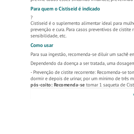
Para quem o Cistiseid é indicado
?
Cistiseid é o suplemento alimentar ideal para mulh
prevenção e cura. Para casos preventivos de cistite r
sensibilidade, etc.
Como usar
Para sua ingestão, recomenda-se diluir um sachê 
Dependendo da doença a ser tratada, uma dosage
- Prevenção de cistite recorrente: Recomenda-se tom
dormir e depois de urinar, por um mínimo de três m
pós-coito: Recomenda-se
tomar 1 saqueta de Cisti
urinar, por dois dias consecutivos.
- Prevenção da c
se
tomar 1 saqueta de Cistiseid por dia, de preferên
período de risco.
Apresentação
Cistiseid
vem em uma caixa que inclui
15 envelop