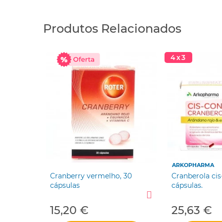
Produtos Relacionados
4x3
ARKOPHARMA
ol 60
Cranberry vermelho, 30
Cranberola cis
cápsulas
cápsulas.
15,20 €
25,63 €