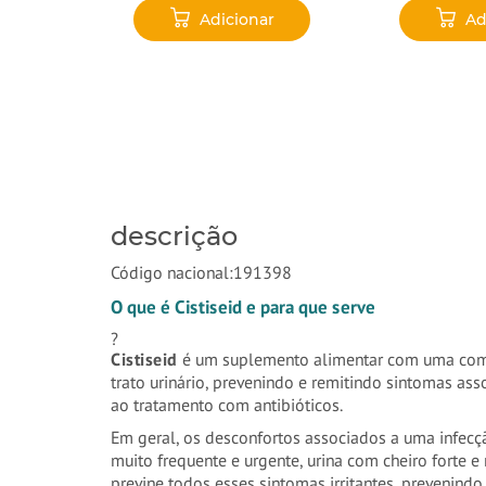
ar
Adicionar
Ad
‹
›
descrição
Código nacional:191398
O que é Cistiseid e para que serve
?
Cistiseid
é um suplemento alimentar com uma com
trato urinário, prevenindo e remitindo sintomas as
ao tratamento com antibióticos.
Em geral, os desconfortos associados a uma infecçã
muito frequente e urgente, urina com cheiro forte e
previne todos esses sintomas irritantes, prevenindo