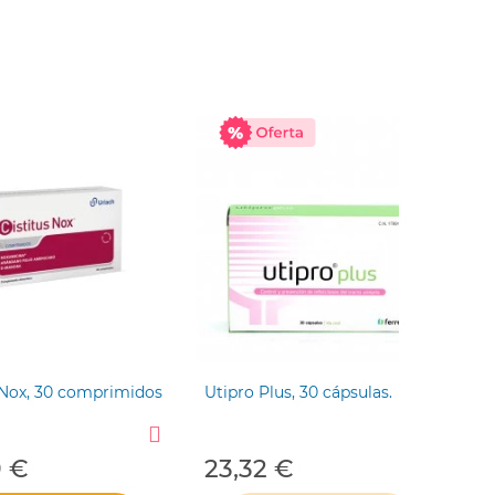
UR
 Nox, 30 comprimidos
Utipro Plus, 30 cápsulas.
Ci
9 €
23,32 €
2