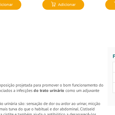
icionar
Adicionar
F
posição projetada para promover o bom funcionamento do
sociados a infecções
do trato urinário
como um adjuvante
o urinária são: sensação de dor ou ardor ao urinar, micção
 mais turva do que o habitual e dor abdominal.
Cistiseid
 a cistite e também ajuda o antibiótico a desaparecê-los.