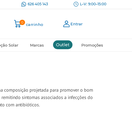
626 405 143
L–V: 9:00–15:00
0
Entrar
carrinho
Outlet
eção Solar
Marcas
Promoções
a composição projetada para promover o bom
e remitindo sintomas associados a infecções do
to com antibióticos.