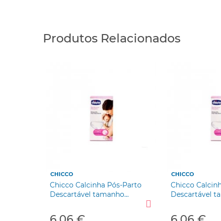
Produtos Relacionados
CHICCO
CHICCO
-Parto
Chicco Calcinha Pós-Parto
Chicco Calcin
...
Descartável tamanho...
Descartável ta
6,06 €
6,06 €