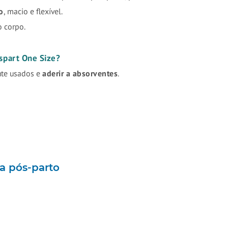
o
, macio e flexível.
 corpo.
spart One Size?
nte usados e
aderir a absorventes
.
ha pós-parto