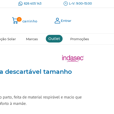
626 405 143
L–V: 9:00–15:00
0
Entrar
carrinho
Outlet
eção Solar
Marcas
Promoções
ha descartável tamanho
 parto, feita de material respirável e macio que
nforto à mamãe.