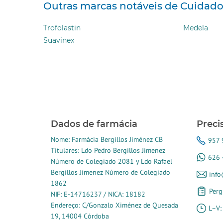
Outras marcas notáveis ​​de Cuidad
Trofolastin
Medela
Suavinex
Dados de farmácia
Preci
Nome: Farmácia Bergillos Jiménez CB
957 
Titulares: Ldo Pedro Bergillos Jimenez
626 
Número de Colegiado 2081 y Ldo Rafael
Bergillos Jimenez Número de Colegiado
info
1862
Perg
NIF: E-14716237 / NICA: 18182
Endereço: C/Gonzalo Ximénez de Quesada
L–V:
19, 14004 Córdoba