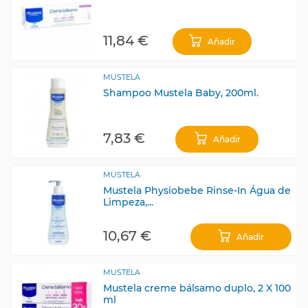
11,84 €
Añadir
MUSTELA
Shampoo Mustela Baby, 200ml.
7,83 €
Añadir
MUSTELA
Mustela Physiobebe Rinse-In Água de
Limpeza,...
10,67 €
Añadir
MUSTELA
Mustela creme bálsamo duplo, 2 X 100
ml