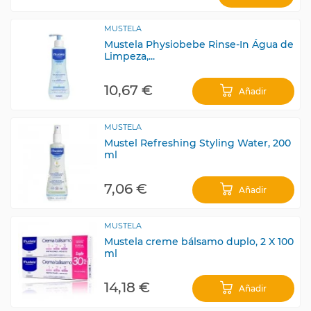
MUSTELA
Mustela Physiobebe Rinse-In Água de
Limpeza,...
10,67 €
Añadir
MUSTELA
Mustel Refreshing Styling Water, 200
ml
7,06 €
Añadir
MUSTELA
Mustela creme bálsamo duplo, 2 X 100
ml
14,18 €
Añadir