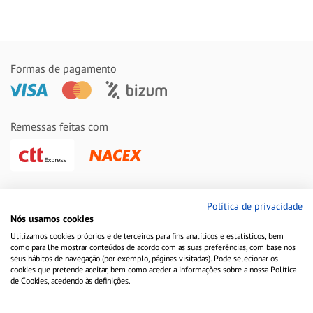
Formas de pagamento
Remessas feitas com
Política de privacidade
Nós usamos cookies
Utilizamos cookies próprios e de terceiros para fins analíticos e estatísticos, bem
como para lhe mostrar conteúdos de acordo com as suas preferências, com base nos
seus hábitos de navegação (por exemplo, páginas visitadas). Pode selecionar os
cookies que pretende aceitar, bem como aceder a informações sobre a nossa Política
Aviso Legal
Política de Cookies
Política de Privacidade
de Cookies, acedendo às definições.
Copyright © 2010-2021 Farmacia Barata S.L. Todos los derechos reservados.