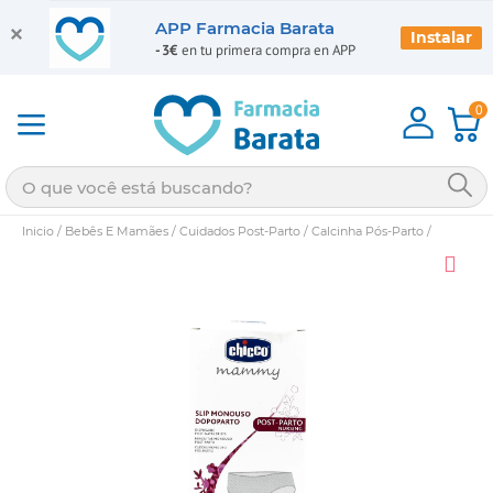
APP Farmacia Barata
Instalar
-3€
en tu primera compra en APP
0
Inicio
/
Bebês E Mamães
/
Cuidados Post-Parto
/
Calcinha Pós-Parto
/