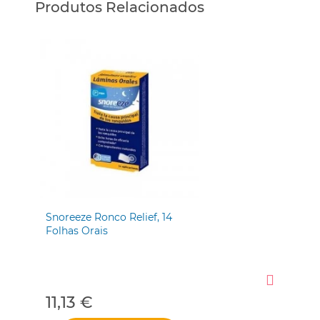
Produtos Relacionados
Snoreeze Ronco Relief, 14
Sno
Folhas Orais
Oro
11,13 €
22