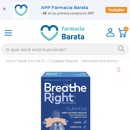
APP Farmacia Barata
Instalar
-3€
en tu primera compra en APP
0
Inicio
/
Saúde & Kit De Pr...
/
Cuidados Respirat...
/
Remédios Anti-Ronco
/