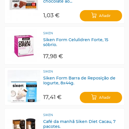
chocolate ao...
1,03 €
Añadir
SIKEN
Siken Form Celulidren Forte, 15
sóbrio.
17,98 €
SIKEN
Siken Form Barra de Reposição de
Iogurte, 8x44g.
17,41 €
Añadir
SIKEN
Café da manhã Siken Diet Cacau, 7
pacotes.