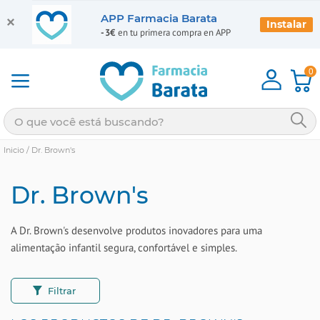
APP Farmacia Barata
Instalar
-3€
en tu primera compra en APP
0
Inicio
/
Dr. Brown's
Dr. Brown's
A Dr. Brown's desenvolve produtos inovadores para uma
alimentação infantil segura, confortável e simples.
Filtrar