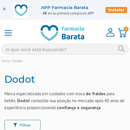
APP Farmacia Barata
Instalar
-3€
en tu primera compra en APP
0
Inicio
/
Dodot
Dodot
Marca especializada em cuidados com troca
de fraldas
para
bebês.
Dodot
consolida sua posição no mercado após 40 anos de
experiência proporcionando
confiança e segurança
Filtrar