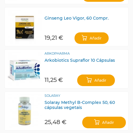
Ginseng Leo Vigor, 60 Compr.
19,21 €
Añadir
ARKOPHARMA
Arkobiotics Supraflor 10 Cápsulas
11,25 €
Añadir
SOLARAY
Solaray Methyl B-Complex 50, 60
cápsulas vegetais
25,48 €
Añadir