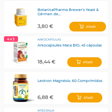
BotanicaPharma Brewer's Yeast &
Gérmen de...
3,80 €
Añadir
4x3
ARKOCAPSULAS
Arkocapsules Maca BIO, 45 cápsulas
18,44 €
Añadir
Leotron Magnésio, 60 Comprimidos
6,88 €
Añadir
INTEGRALIA