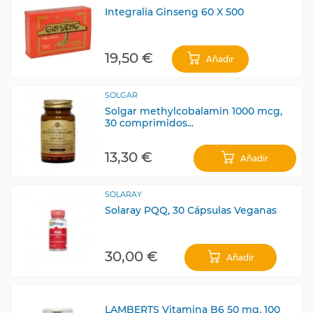
Integralia Ginseng 60 X 500
19,50 €
Añadir
SOLGAR
Solgar methylcobalamin 1000 mcg,
30 comprimidos...
13,30 €
Añadir
SOLARAY
Solaray PQQ, 30 Cápsulas Veganas
30,00 €
Añadir
LAMBERTS Vitamina B6 50 mg, 100