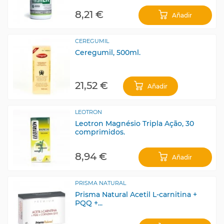
8,21 €
Añadir
CEREGUMIL
Ceregumil, 500ml.
21,52 €
Añadir
LEOTRON
Leotron Magnésio Tripla Ação, 30
comprimidos.
8,94 €
Añadir
PRISMA NATURAL
Prisma Natural Acetil L-carnitina +
PQQ +...