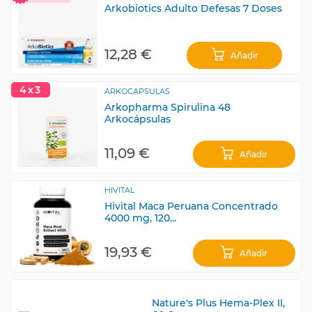
Arkobiotics Adulto Defesas 7 Doses
12,28 €
Añadir
4x3
ARKOCAPSULAS
Arkopharma Spirulina 48
Arkocápsulas
11,09 €
Añadir
HIVITAL
Hivital Maca Peruana Concentrado
4000 mg, 120...
19,93 €
Añadir
Nature's Plus Hema-Plex II,