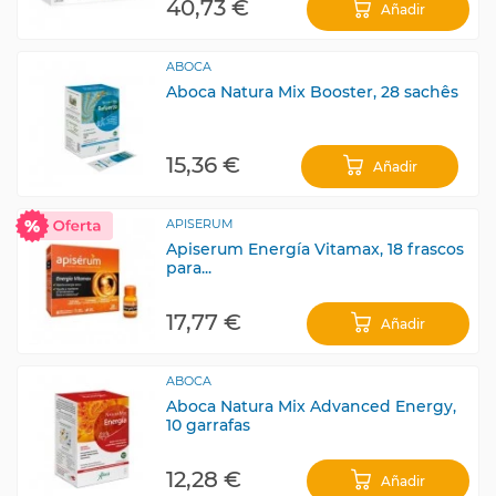
40,73 €
Añadir
ABOCA
Aboca Natura Mix Booster, 28 sachês
15,36 €
Añadir
APISERUM
Apiserum Energía Vitamax, 18 frascos
para...
17,77 €
Añadir
ABOCA
Aboca Natura Mix Advanced Energy,
10 garrafas
12,28 €
Añadir