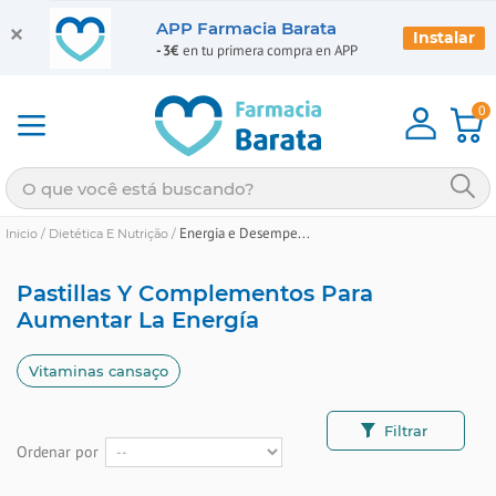
APP Farmacia Barata
Instalar
-3€
en tu primera compra en APP
0
Energia e Desempe...
Inicio
/
Dietética E Nutrição
/
Pastillas Y Complementos Para
Aumentar La Energía
Vitaminas cansaço
Filtrar
Ordenar por