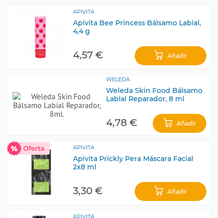
APIVITA
Apivita Bee Princess Bálsamo Labial,
4,4 g
4,57 €
Añadir
WELEDA
Weleda Skin Food Bálsamo
Labial Reparador, 8 ml
4,78 €
Añadir
APIVITA
Apivita Prickly Pera Máscara Facial
2x8 ml
3,30 €
Añadir
APIVITA