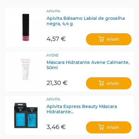
APIVITA
Apivita Bálsamo Labial de groselha
negra, 4,4 g
4,57 €
Añadir
AVENE
Máscara Hidratante Avene Calmante,
50ml
21,30 €
Añadir
APIVITA
Apivita Express Beauty Máscara
Hidratante...
3,46 €
Añadir