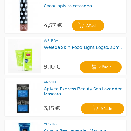
Cacau apivita castanha
4,57 €
Añadir
WELEDA
Weleda Skin Food Light Loção, 30ml.
9,10 €
Añadir
APIVITA
Apivita Express Beauty Sea Lavender
Máscara...
3,15 €
Añadir
APIVITA
Apivita Sea Lavender Máscara