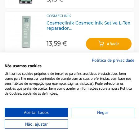
COSMECLINIK
Cosmeclinik Cosmeclinik Sativa L-Tex
reparador...
13,59 €
Añadir
Política de privacidade
DR ORGANICS
Nós usamos cookies
Dr Sérum Labial Óleo de Coco
Utilizamos cookies próprios e de terceiros para fins analíticos e estatísticos, bem
Orgânico, 10ml.
como para lhe mostrar conteúdos de acordo com as suas preferências, com base nos
seus hábitos de navegação (por exemplo, páginas visitadas). Pode selecionar os
4,99 €
cookies que pretende aceitar, bem como aceder a informações sobre a nossa Política
de Cookies, acedendo às definições.
Aceitar todos
Negar
Não, ajustar
Compre Cosmética Natural por marcas: