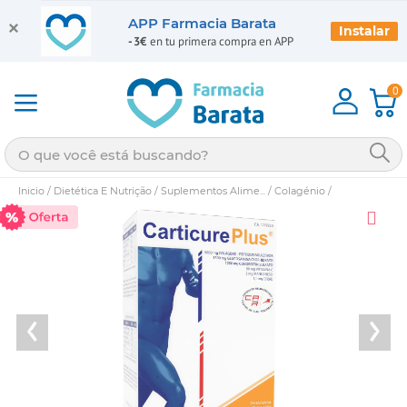
APP Farmacia Barata
Instalar
-3€
en tu primera compra en APP
0
Inicio
/
Dietética E Nutrição
/
Suplementos Alime...
/
Colagénio
/
‹
›