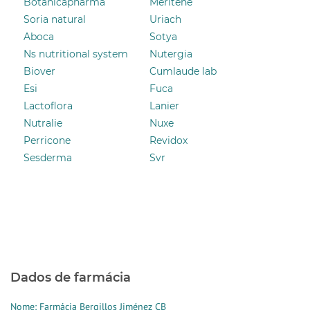
Botánicapharma
Meritene
Soria natural
Uriach
Aboca
Sotya
Ns nutritional system
Nutergia
Biover
Cumlaude lab
Esi
Fuca
Lactoflora
Lanier
Nutralie
Nuxe
Perricone
Revidox
Sesderma
Svr
Dados de farmácia
Nome: Farmácia Bergillos Jiménez CB