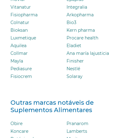
Vitanatur
Integralia
Fisiopharma
Arkopharma
Colnatur
Bio3
Bioksan
Kern pharma
Luxmetique
Procare health
Aquilea
Eladiet
Collmar
Ana maría lajusticia
Mayla
Finisher
Pediasure
Nestlé
Fisiocrem
Solaray
Outras marcas notáveis ​​de
Suplementos Alimentares
Obire
Pranarom
Koncare
Lamberts