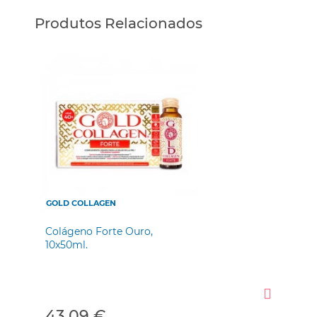
Produtos Relacionados
GOLD COLLAGEN
Colágeno Forte Ouro,
Col
10x50ml.
43,09 €
43