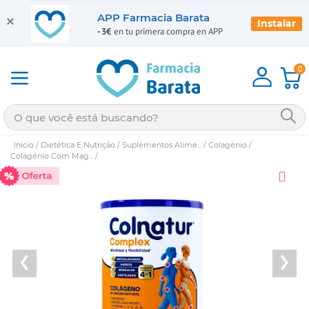
APP Farmacia Barata
Instalar
-3€
en tu primera compra en APP
0
Inicio
/
Dietética E Nutrição
/
Suplementos Alime...
/
Colagénio
/
Colagénio Com Mag...
/
‹
›