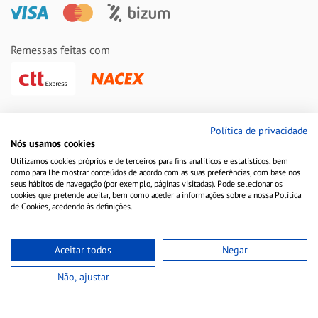
Remessas feitas com
Política de privacidade
Nós usamos cookies
Utilizamos cookies próprios e de terceiros para fins analíticos e estatísticos, bem
como para lhe mostrar conteúdos de acordo com as suas preferências, com base nos
seus hábitos de navegação (por exemplo, páginas visitadas). Pode selecionar os
cookies que pretende aceitar, bem como aceder a informações sobre a nossa Política
Aviso Legal
Política de Cookies
Política de Privacidade
de Cookies, acedendo às definições.
Copyright © 2010-2021 Farmacia Barata S.L. Todos los derechos reservados.
Aceitar todos
Negar
15,36 €
Não, ajustar
ADICIONAR AO CARRINHO