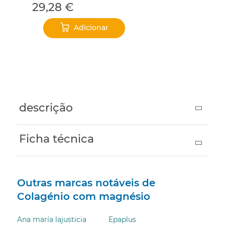
29,28 €
12
Adicionar
‹
›
descrição
Ficha técnica
Outras marcas notáveis ​​de
Colagénio com magnésio
Ana maría lajusticia
Epaplus