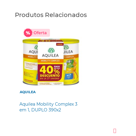
Produtos Relacionados
AQUILEA
CO
Aquilea Mobility Complex 3
Col
em 1, DUPLO 390x2
Mag