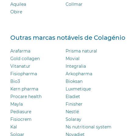
Aquilea
Collmar
Obire
Outras marcas notáveis ​​de Colagénio
Arafarma
Prisma natural
Gold collagen
Movial
Vitanatur
Integralia
Fisiopharma
Arkopharma
Bio3
Bioksan
Kern pharma
Luxmetique
Procare health
Eladiet
Mayla
Finisher
Pediasure
Nestlé
Fisiocrem
Solaray
Kal
Ns nutritional system
Solgar
Novadiet